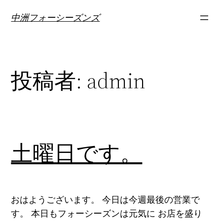
内
中洲フォーシーズンズ
容
を
ス
キ
投稿者:
admin
ッ
プ
土曜日です。
おはようございます。 今日は今週最後の営業で
す。 本日もフォーシーズンは元気に お店を盛り